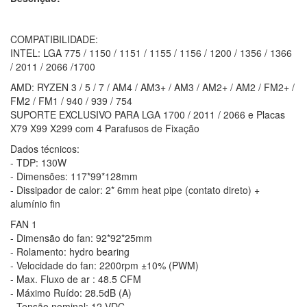
COMPATIBILIDADE:
INTEL: LGA 775 / 1150 / 1151 / 1155 / 1156 / 1200 / 1356 / 1366
/ 2011 / 2066 /1700
AMD: RYZEN 3 / 5 / 7 / AM4 / AM3+ / AM3 / AM2+ / AM2 / FM2+ /
FM2 / FM1 / 940 / 939 / 754
SUPORTE EXCLUSIVO PARA LGA 1700 / 2011 / 2066 e Placas
X79 X99 X299 com 4 Parafusos de Fixação
Dados técnicos:
- TDP: 130W
- Dimensões: 117*99*128mm
- Dissipador de calor: 2* 6mm heat pipe (contato direto) +
alumínio fin
FAN 1
- Dimensão do fan: 92*92*25mm
- Rolamento: hydro bearing
- Velocidade do fan: 2200rpm ±10% (PWM)
- Max. Fluxo de ar : 48.5 CFM
- Máximo Ruído: 28.5dB (A)
- Tensão nominal: 12 VDC